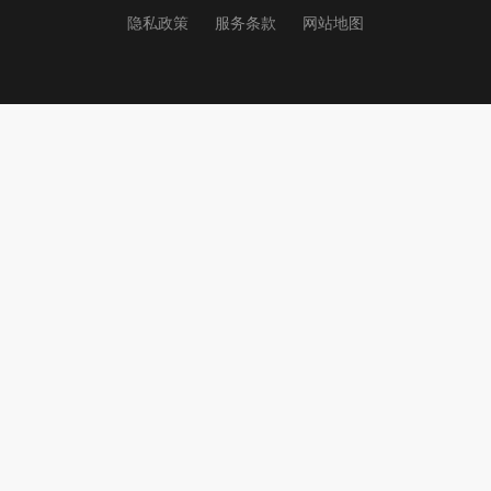
隐私政策
服务条款
网站地图