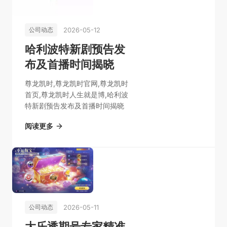
2026-05-12
公司动态
哈利波特新剧预告发
布及首播时间揭晓
尊龙凯时,尊龙凯时官网,尊龙凯时
首页,尊龙凯时人生就是博,哈利波
特新剧预告发布及首播时间揭晓
阅读更多
2026-05-11
公司动态
大乐透期号专家精准