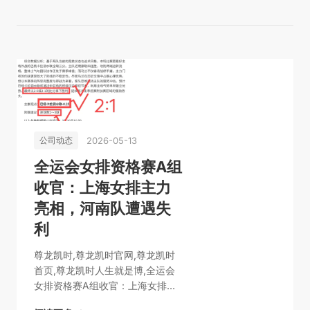
2026-05-13
公司动态
全运会女排资格赛A组
收官：上海女排主力
亮相，河南队遭遇失
利
尊龙凯时,尊龙凯时官网,尊龙凯时
首页,尊龙凯时人生就是博,全运会
女排资格赛A组收官：上海女排主
力亮相，河南队遭遇失利