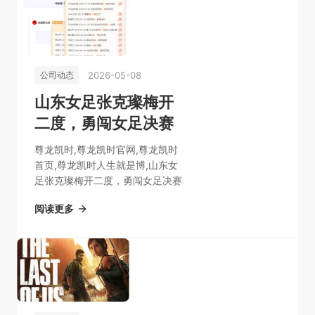
2026-05-08
公司动态
山东女足张克璨梅开
二度，勇闯女足决赛
尊龙凯时,尊龙凯时官网,尊龙凯时
首页,尊龙凯时人生就是博,山东女
足张克璨梅开二度，勇闯女足决赛
阅读更多