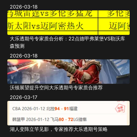
2026-03-18
大乐透期号专家质合分析：22点德甲弗莱堡VS勒沃库
森预测
2026-03-18
沃顿展望提升空间大乐透期号专家质合推荐
2026-03-17
湖人变阵立竿见影，专家推荐大乐透期号策略