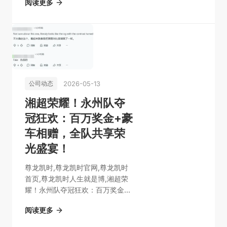
阅读更多
2026-05-13
公司动态
湘超荣耀！永州队夺
冠狂欢：百万奖金+豪
车相赠，全队共享荣
光盛宴！
尊龙凯时,尊龙凯时官网,尊龙凯时
首页,尊龙凯时人生就是博,湘超荣
耀！永州队夺冠狂欢：百万奖金
+豪车相赠，全队共享荣光盛宴！
阅读更多