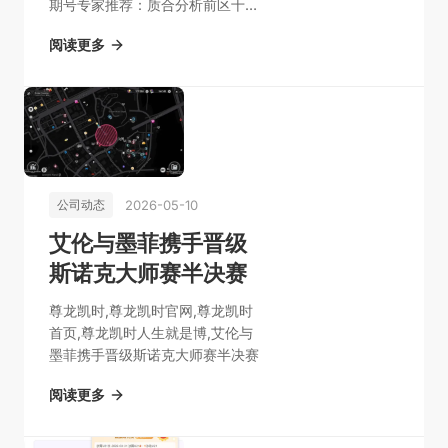
期号专家推荐：质合分析前区十码
延续主场全胜
阅读更多
2026-05-10
公司动态
艾伦与墨菲携手晋级
斯诺克大师赛半决赛
尊龙凯时,尊龙凯时官网,尊龙凯时
首页,尊龙凯时人生就是博,艾伦与
墨菲携手晋级斯诺克大师赛半决赛
阅读更多