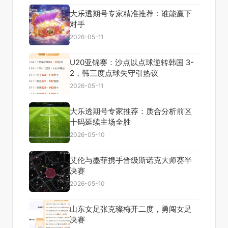
大乐透期号专家精准推荐：谁能赢下
对手
2026-05-11
U20亚锦赛：沙点以点球逆转韩国 3-
2，韩三度点球失守引热议
2026-05-11
大乐透期号专家推荐：质合分析前区
十码延续主场全胜
2026-05-10
艾伦与墨菲携手晋级斯诺克大师赛半
决赛
2026-05-10
山东女足张克璨梅开二度，勇闯女足
决赛