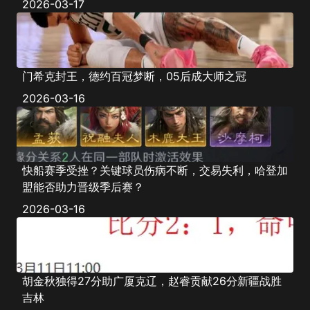
2026-03-17
门希克封王，德约百冠梦断，05后成大师之冠
2026-03-16
快船赛季受挫？关键球员伤病不断，交易失利，哈登加
盟能否助力晋级季后赛？
2026-03-16
胡金秋独得27分助广厦克辽，赵睿贡献26分新疆战胜
吉林