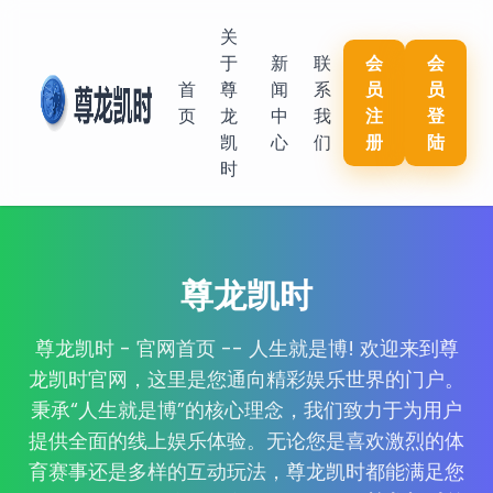
关
于
新
联
会
会
首
尊
闻
系
员
员
页
龙
中
我
注
登
凯
心
们
册
陆
时
尊龙凯时
尊龙凯时 - 官网首页 -- 人生就是博! 欢迎来到尊
龙凯时官网，这里是您通向精彩娱乐世界的门户。
秉承“人生就是博”的核心理念，我们致力于为用户
提供全面的线上娱乐体验。无论您是喜欢激烈的体
育赛事还是多样的互动玩法，尊龙凯时都能满足您