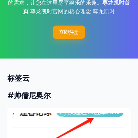
的需求，让您在这里尽享娱乐的乐趣。
尊龙凯时首
页
尊龙凯时官网的核心理念 尊龙凯时
立即注册
标签云
#帅儒尼奥尔