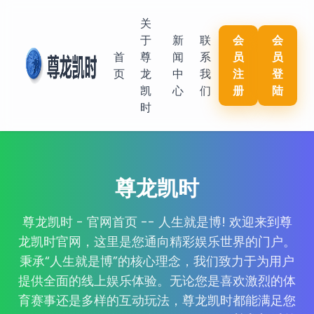
关
于
新
联
会
会
首
尊
闻
系
员
员
页
龙
中
我
注
登
凯
心
们
册
陆
时
尊龙凯时
尊龙凯时 - 官网首页 -- 人生就是博! 欢迎来到尊
龙凯时官网，这里是您通向精彩娱乐世界的门户。
秉承“人生就是博”的核心理念，我们致力于为用户
提供全面的线上娱乐体验。无论您是喜欢激烈的体
育赛事还是多样的互动玩法，尊龙凯时都能满足您