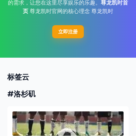
的需求，让您在这里尽享娱乐的乐趣。
尊龙凯时首
页
尊龙凯时官网的核心理念 尊龙凯时
立即注册
标签云
#洛杉矶