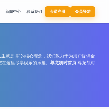
时
新闻中心
联系我们
会员注册
会员登陆
“人生就是博”的核心理念，我们致力于为用户提供全
您在这里尽享娱乐的乐趣。
尊龙凯时首页
尊龙凯时