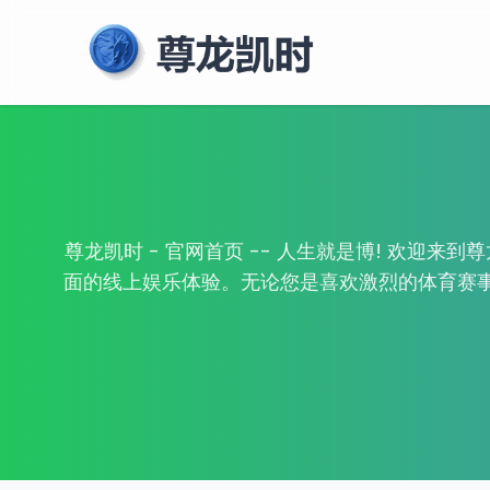
尊龙凯时 - 官网首页 -- 人生就是博! 欢
面的线上娱乐体验。无论您是喜欢激烈的体育赛