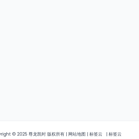
right © 2025
尊龙凯时
版权所有 |
网站地图
|
标签云
|
标签云