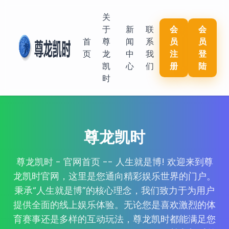
关
于
新
联
会
会
首
尊
闻
系
员
员
页
龙
中
我
注
登
凯
心
们
册
陆
时
尊龙凯时
尊龙凯时 - 官网首页 -- 人生就是博! 欢迎来到尊
龙凯时官网，这里是您通向精彩娱乐世界的门户。
秉承“人生就是博”的核心理念，我们致力于为用户
提供全面的线上娱乐体验。无论您是喜欢激烈的体
育赛事还是多样的互动玩法，尊龙凯时都能满足您