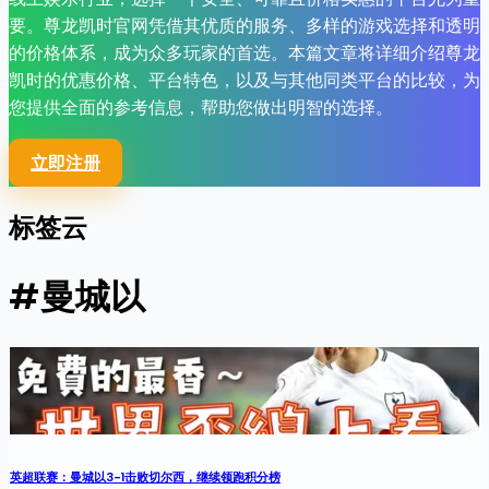
要。尊龙凯时官网凭借其优质的服务、多样的游戏选择和透明
的价格体系，成为众多玩家的首选。本篇文章将详细介绍尊龙
凯时的优惠价格、平台特色，以及与其他同类平台的比较，为
您提供全面的参考信息，帮助您做出明智的选择。
立即注册
标签云
#曼城以
英超联赛：曼城以3-1击败切尔西，继续领跑积分榜