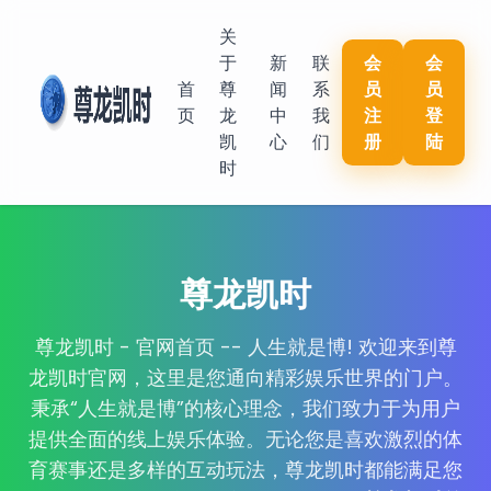
关
于
新
联
会
会
首
尊
闻
系
员
员
页
龙
中
我
注
登
凯
心
们
册
陆
时
尊龙凯时
尊龙凯时 - 官网首页 -- 人生就是博! 欢迎来到尊
龙凯时官网，这里是您通向精彩娱乐世界的门户。
秉承“人生就是博”的核心理念，我们致力于为用户
提供全面的线上娱乐体验。无论您是喜欢激烈的体
育赛事还是多样的互动玩法，尊龙凯时都能满足您