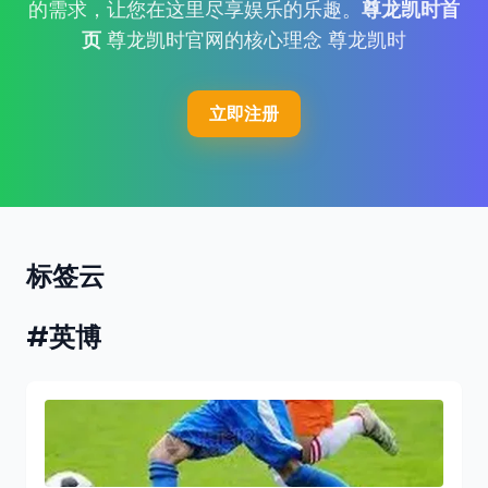
的需求，让您在这里尽享娱乐的乐趣。
尊龙凯时首
页
尊龙凯时官网的核心理念 尊龙凯时
立即注册
标签云
#英博