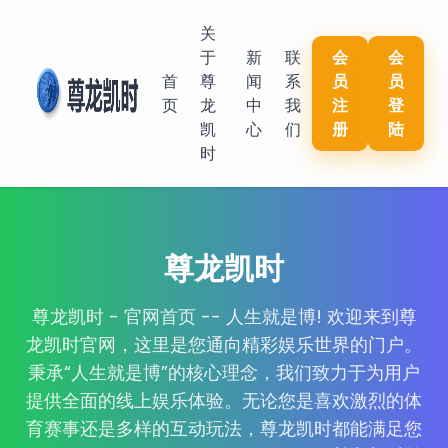
关
于
新
联
会
会
首
尊
闻
系
员
员
页
龙
中
我
注
登
凯
心
们
册
陆
时
尊龙凯时
尊龙凯时 - 官网首页 -- 人生就是博! 欢迎来到尊
龙凯时官网，这里是您通向精彩娱乐世界的门户。
秉承“人生就是博”的核心理念，我们致力于为用户
提供全面的线上娱乐体验。无论您是喜欢激烈的体
育赛事还是多样的互动玩法，尊龙凯时都能满足您