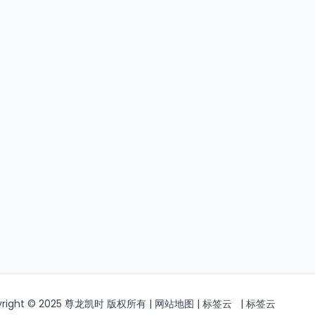
right © 2025
尊龙凯时
版权所有 |
网站地图
|
标签云
|
标签云