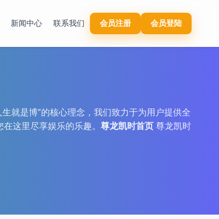
时
新闻中心
联系我们
会员注册
会员登陆
“人生就是博”的核心理念，我们致力于为用户提供全
您在这里尽享娱乐的乐趣。
尊龙凯时首页
尊龙凯时