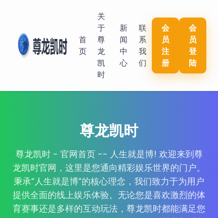
关
于
新
联
会
会
首
尊
闻
系
员
员
页
龙
中
我
注
登
凯
心
们
册
陆
时
尊龙凯时
尊龙凯时 - 官网首页 -- 人生就是博! 欢迎来到尊
龙凯时官网，这里是您通向精彩娱乐世界的门户。
秉承“人生就是博”的核心理念，我们致力于为用户
提供全面的线上娱乐体验。无论您是喜欢激烈的体
育赛事还是多样的互动玩法，尊龙凯时都能满足您