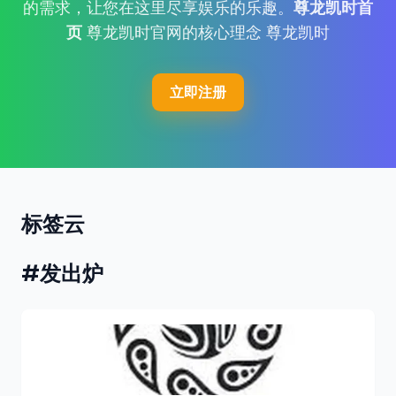
的需求，让您在这里尽享娱乐的乐趣。
尊龙凯时首
页
尊龙凯时官网的核心理念 尊龙凯时
立即注册
标签云
#发出炉