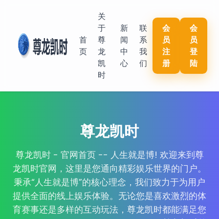
关
于
新
联
会
会
首
尊
闻
系
员
员
页
龙
中
我
注
登
凯
心
们
册
陆
时
尊龙凯时
尊龙凯时 - 官网首页 -- 人生就是博! 欢迎来到尊
龙凯时官网，这里是您通向精彩娱乐世界的门户。
秉承“人生就是博”的核心理念，我们致力于为用户
提供全面的线上娱乐体验。无论您是喜欢激烈的体
育赛事还是多样的互动玩法，尊龙凯时都能满足您