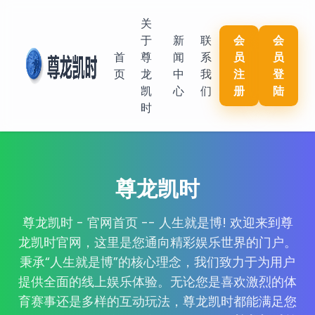
关
于
新
联
会
会
首
尊
闻
系
员
员
页
龙
中
我
注
登
凯
心
们
册
陆
时
尊龙凯时
尊龙凯时 - 官网首页 -- 人生就是博! 欢迎来到尊
龙凯时官网，这里是您通向精彩娱乐世界的门户。
秉承“人生就是博”的核心理念，我们致力于为用户
提供全面的线上娱乐体验。无论您是喜欢激烈的体
育赛事还是多样的互动玩法，尊龙凯时都能满足您