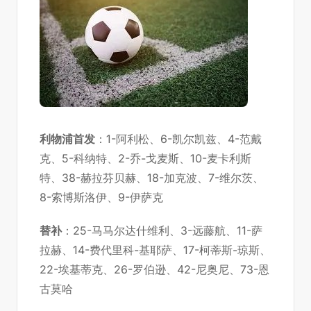
利物浦首发
：1-阿利松、6-凯尔凯兹、4-范戴
克、5-科纳特、2-乔-戈麦斯、10-麦卡利斯
特、38-赫拉芬贝赫、18-加克波、7-维尔茨、
8-索博斯洛伊、9-伊萨克
替补
：25-马马尔达什维利、3-远藤航、11-萨
拉赫、14-费代里科-基耶萨、17-柯蒂斯-琼斯、
22-埃基蒂克、26-罗伯逊、42-尼奥尼、73-恩
古莫哈