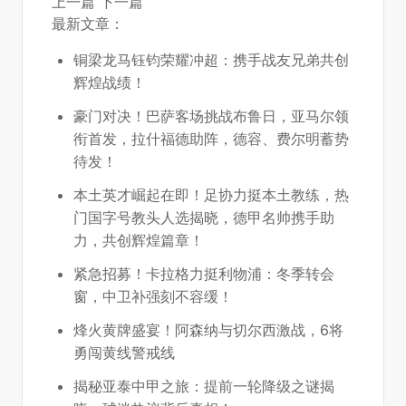
上一篇
下一篇
最新文章：
铜梁龙马钰钧荣耀冲超：携手战友兄弟共创
辉煌战绩！
豪门对决！巴萨客场挑战布鲁日，亚马尔领
衔首发，拉什福德助阵，德容、费尔明蓄势
待发！
本土英才崛起在即！足协力挺本土教练，热
门国字号教头人选揭晓，德甲名帅携手助
力，共创辉煌篇章！
紧急招募！卡拉格力挺利物浦：冬季转会
窗，中卫补强刻不容缓！
烽火黄牌盛宴！阿森纳与切尔西激战，6将
勇闯黄线警戒线
揭秘亚泰中甲之旅：提前一轮降级之谜揭