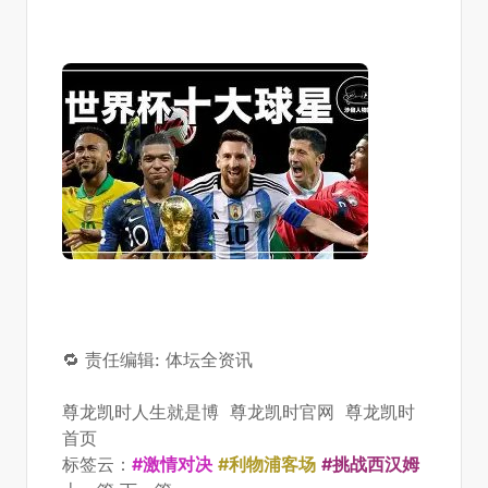
🔁 责任编辑: 体坛全资讯
尊龙凯时人生就是博
尊龙凯时官网
尊龙凯时
首页
标签云：
#激情对决
#利物浦客场
#挑战西汉姆