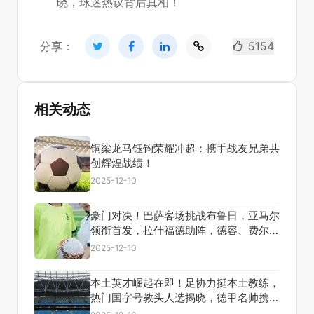
晓，球迷热议背后真相！
分享：
5154
相关动态
铜梁龙马钰钧荣耀冲超：携手战友兄弟共
创辉煌战绩！
2025-12-10
豪门对决！巴萨客场挑战布鲁日，亚马尔
领衔首发，拉什福德助阵，德容、费尔明
蓄势待发！
2025-12-10
本土英才崛起在即！足协力挺本土教练，
热门国字号教头人选揭晓，德甲名帅携手
助力，共创辉煌篇章！