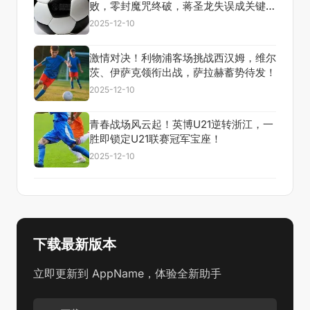
败，零封魔咒终破，蒋圣龙失误成关键转
折
2025-12-10
激情对决！利物浦客场挑战西汉姆，维尔
茨、伊萨克领衔出战，萨拉赫蓄势待发！
2025-12-10
青春战场风云起！英博U21逆转浙江，一
胜即锁定U21联赛冠军宝座！
2025-12-10
下载最新版本
立即更新到 AppName，体验全新助手