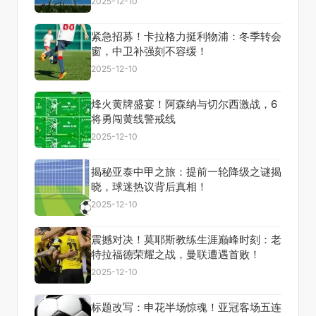
2025-12-10
紧急招募！卡拉格力挺利物浦：冬季转会
窗，中卫补强刻不容缓！
2025-12-10
烽火黄牌盛宴！阿森纳与切尔西激战，6
将勇闯黄线警戒线
2025-12-10
揭秘亚泰中甲之旅：提前一轮降级之谜揭
晓，球迷热议背后真相！
2025-12-10
震撼对决！莫耶斯教练生涯巅峰时刻：老
特拉福德荣耀之战，曼联遭遇首败！
2025-12-10
标题改写：申花半场惊魂！亚冠客场五连