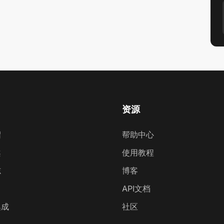
资源
绍
帮助中心
案
使用教程
志
博客
API文档
集成
社区