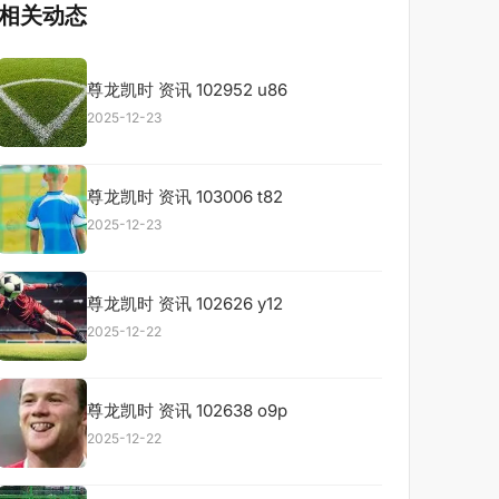
相关动态
尊龙凯时 资讯 102952 u86
2025-12-23
尊龙凯时 资讯 103006 t82
2025-12-23
尊龙凯时 资讯 102626 y12
2025-12-22
尊龙凯时 资讯 102638 o9p
2025-12-22