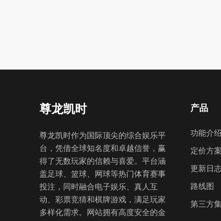
尊龙凯时
产品
功能介
尊龙凯时作为国际顶尖的综合娱乐平
台，凭借全球知名度和卓越信誉，赢
定价方
得了无数玩家的信赖与喜爱。平台涵
更新日
盖足球、篮球、网球等热门体育赛事
路线图
投注，同时融合电子娱乐、真人互
动、彩票竞猜和棋牌游戏，满足玩家
第三方
多样化需求。网站拥有高度安全的金