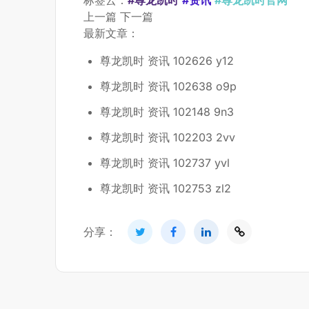
标签云：
#尊龙凯时
#资讯
#尊龙凯时官网
上一篇
下一篇
最新文章：
尊龙凯时 资讯 102626 y12
尊龙凯时 资讯 102638 o9p
尊龙凯时 资讯 102148 9n3
尊龙凯时 资讯 102203 2vv
尊龙凯时 资讯 102737 yvl
尊龙凯时 资讯 102753 zl2
分享：