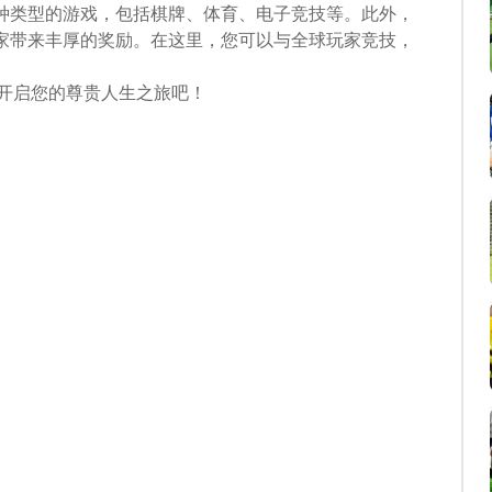
种类型的游戏，包括棋牌、体育、电子竞技等。此外，
家带来丰厚的奖励。在这里，您可以与全球玩家竞技，
，开启您的尊贵人生之旅吧！