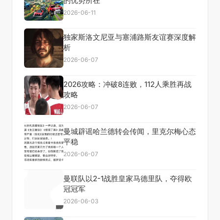
的优势所在
2026-06-11
独家斯洛文尼亚与塞浦路斯友谊赛深度解
析
2026-06-07
2026攻略：冲破8连败，112人乘胜再战
攻略
2026-06-07
曼城辟谣哈兰德转会传闻，里克尔梅心态
平稳
2026-06-07
曼联队以2-1战胜皇家马德里队，夺得欧
冠冠军
2026-06-03