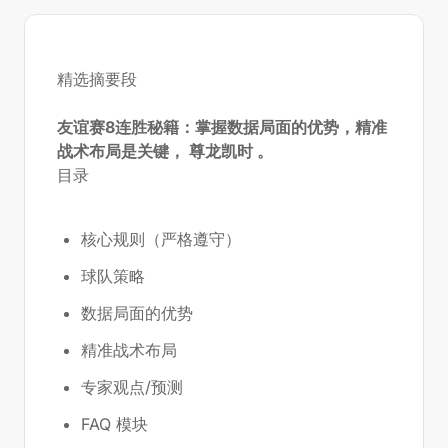
精选摘要段
友谊赛8连胜秘籍：掌握数据局面的优势，精准
战术布局是关键，
尊龙凯时
。
目录
核心规则（严格遵守）
球队策略
数据局面的优势
精准战术布局
专家观点/预测
FAQ 模块