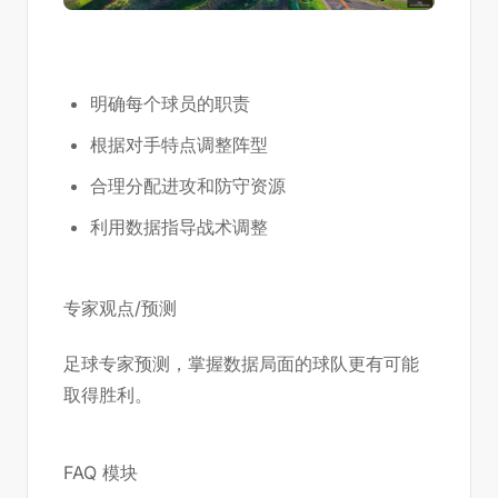
明确每个球员的职责
根据对手特点调整阵型
合理分配进攻和防守资源
利用数据指导战术调整
专家观点/预测
足球专家预测，掌握数据局面的球队更有可能
取得胜利。
FAQ 模块