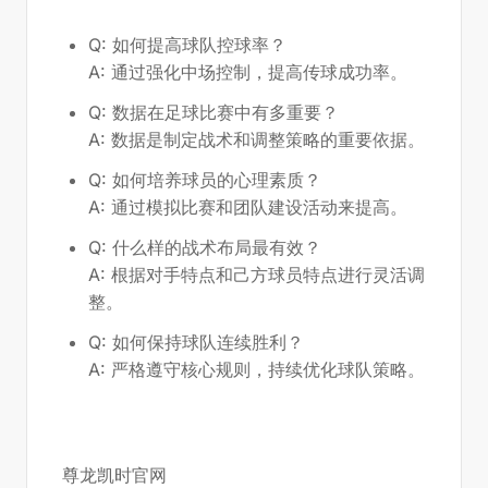
Q: 如何提高球队控球率？
A: 通过强化中场控制，提高传球成功率。
Q: 数据在足球比赛中有多重要？
A: 数据是制定战术和调整策略的重要依据。
Q: 如何培养球员的心理素质？
A: 通过模拟比赛和团队建设活动来提高。
Q: 什么样的战术布局最有效？
A: 根据对手特点和己方球员特点进行灵活调
整。
Q: 如何保持球队连续胜利？
A: 严格遵守核心规则，持续优化球队策略。
尊龙凯时官网