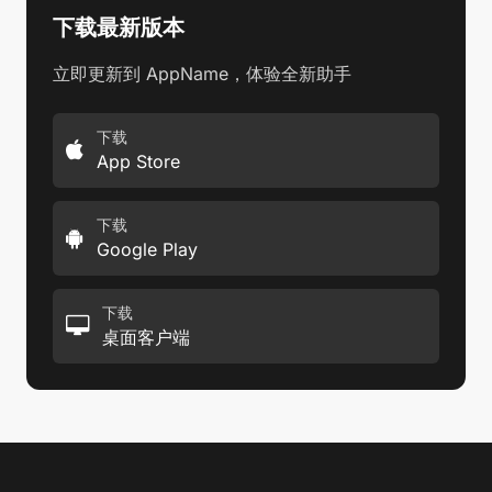
下载最新版本
立即更新到 AppName，体验全新助手
下载
App Store
下载
Google Play
下载
桌面客户端