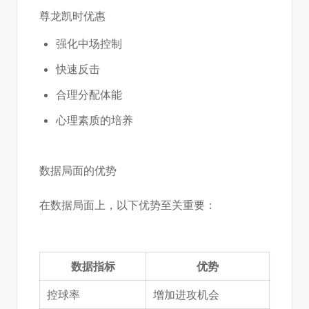
尊龙凯时优惠
强化中场控制
快速反击
合理分配体能
心理素质的培养
数据局面的优势
在数据局面上，以下优势至关重要：
数据指标
优势
控球率
增加进攻机会