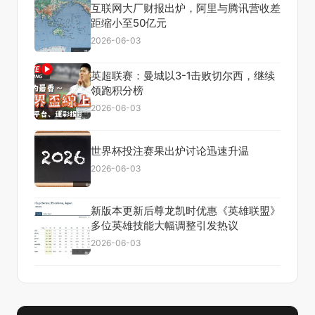
互联网大厂财报出炉，阿里与腾讯营收差
距缩小至50亿元
2026-06-03
英超联赛：曼城以3-1击败切尔西，继续
领跑积分榜
2026-06-03
世界杯投注赛果出炉讨论迅速升温
2026-06-03
新版本更新后尊龙凯时优惠《英雄联盟》
多位英雄技能大幅调整引发热议
2026-06-03