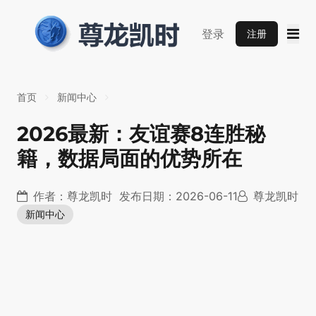
登录
注册
首页
新闻中心
2026最新：友谊赛8连胜秘
籍，数据局面的优势所在
作者：尊龙凯时 发布日期：2026-06-11
尊龙凯时
新闻中心