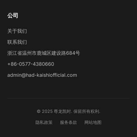
公司
关于我们
联系我们
浙江省温州市鹿城区建设路684号
+86-0577-4380660
admin@had-kaishiofficial.com
© 2025 尊龙凯时. 保留所有权利.
隐私政策
服务条款
网站地图