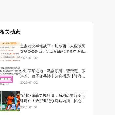
相关动态
焦点对决半场战平：切尔西十人应战阿
森纳0-0僵局，凯塞多恶劣踩踏红牌离
场，半场黄牌满天飞，激情四溢！
2026-01-02
崇明荣耀之地：武磊领衔，曹赟定、张
琳芃、蒋圣龙共铸中超直播最佳阵容风
采！
2026-01-02
“诺顿-库菲力挽狂澜，马利诺夫斯基点
球建功！热那亚绝杀乌迪内斯，惊心动
魄2-1逆袭战！”
2026-01-01