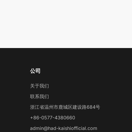
公司
关于我们
联系我们
浙江省温州市鹿城区建设路684号
+86-0577-4380660
admin@had-kaishiofficial.com