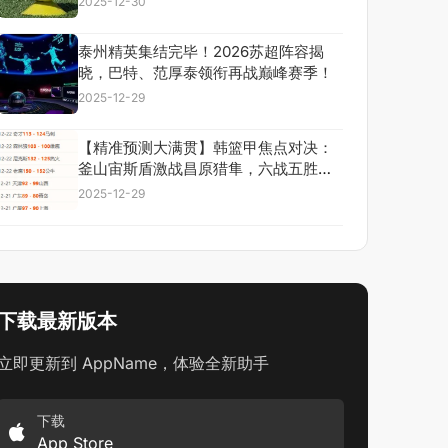
2025-12-30
泰州精英集结完毕！2026苏超阵容揭
晓，巴特、范厚泰领衔再战巅峰赛季！
2025-12-29
【精准预测大满贯】韩篮甲焦点对决：
釜山宙斯盾激战昌原猎隼，六战五胜，
精彩不容错过！
2025-12-29
下载最新版本
立即更新到 AppName，体验全新助手
下载
App Store