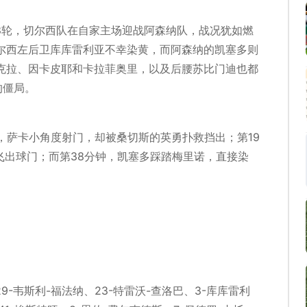
13轮，切尔西队在自家主场迎战阿森纳队，战况犹如燃
尔西左后卫库库雷利亚不幸染黄，而阿森纳的凯塞多则
克拉、因卡皮耶和卡拉菲奥里，以及后腰苏比门迪也都
的僵局。
，萨卡小角度射门，却被桑切斯的英勇扑救挡出；第19
飞出球门；而第38分钟，凯塞多踩踏梅里诺，直接染
29-韦斯利-福法纳、23-特雷沃-查洛巴、3-库库雷利