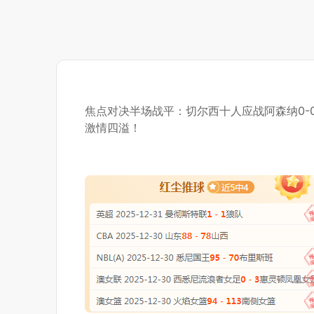
焦点对决半场战平：切尔西十人应战阿森纳0-
激情四溢！