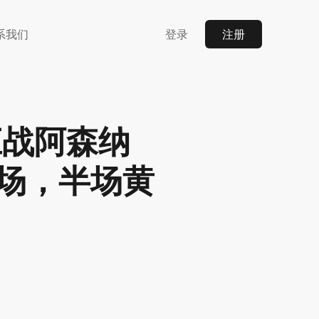
系我们
登录
注册
应战阿森纳
离场，半场黄