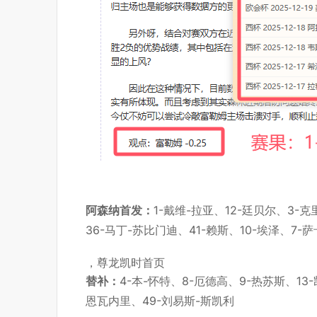
阿森纳首发：
1-戴维-拉亚、12-廷贝尔、3-
36-马丁-苏比门迪、41-赖斯、10-埃泽、7-
，
尊龙凯时首页
替补：
4-本-怀特、8-厄德高、9-热苏斯、13
恩瓦内里、49-刘易斯-斯凯利