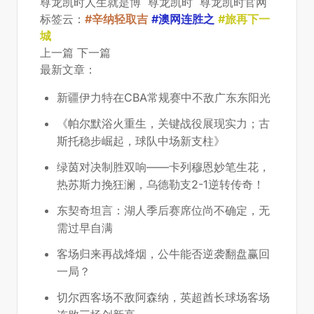
尊龙凯时人生就是博
尊龙凯时
尊龙凯时官网
标签云：
#辛纳轻取吉
#澳网连胜之
#旅再下一
城
上一篇
下一篇
最新文章：
新疆伊力特在CBA常规赛中不敌广东东阳光
《帕尔默浴火重生，关键战役展现实力；古
斯托稳步崛起，球队中场新支柱》
绿茵对决制胜双响——卡列穆恩妙笔生花，
热苏斯力挽狂澜，乌德勒支2-1逆转传奇！
东契奇坦言：湖人季后赛席位尚不确定，无
需过早自满
客场归来再战烽烟，公牛能否逆袭翻盘赢回
一局？
切尔西客场不敌阿森纳，英超酋长球场客场