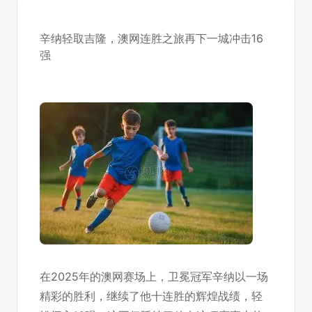
辛纳轻取吉隆，澳网连胜之旅再下一城冲击16
强
在2025年的澳网赛场上，卫冕冠军辛纳以一场
精彩的胜利，继续了他十连胜的辉煌战绩，轻