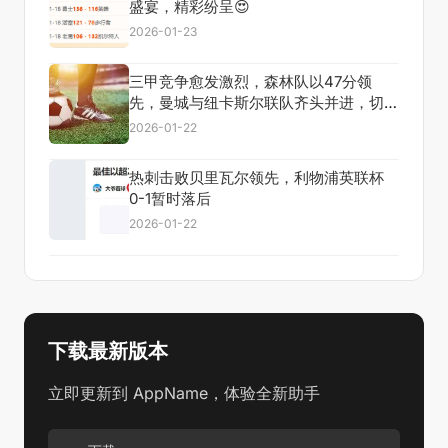
盛宴，精彩纷呈😍
2026-01-23
三甲竞争愈发激烈，森林队以47分领
先，曼城与纽卡斯尔联队齐头并进，切尔
西与伯恩茅斯并列43分。
2026-01-22
热刺击败贝里瓦尔领先，利物浦英联杯
0-1暂时落后
2026-01-22
下载最新版本
立即更新到 AppName，体验全新助手