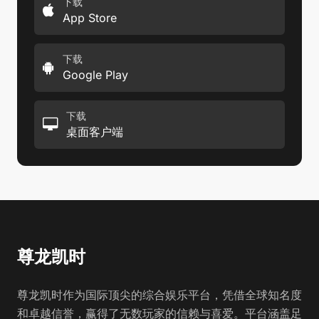
下载
App Store
下载
Google Play
下载
桌面客户端
尊龙凯时
尊龙凯时作为国际顶尖的综合娱乐平台，凭借全球知名度
和卓越信誉，赢得了无数玩家的信赖与喜爱。平台涵盖足