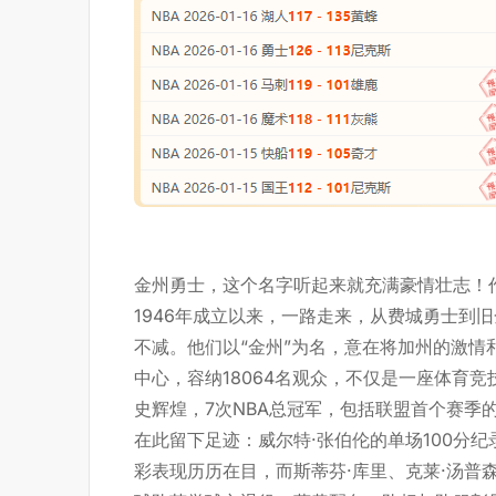
金州勇士，这个名字听起来就充满豪情壮志！
1946年成立以来，一路走来，从费城勇士到
不减。他们以“金州”为名，意在将加州的激情
中心，容纳18064名观众，不仅是一座体育
史辉煌，7次NBA总冠军，包括联盟首个赛季
在此留下足迹：威尔特·张伯伦的单场100分纪
彩表现历历在目，而斯蒂芬·库里、克莱·汤普