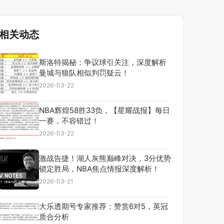
相关动态
斯洛特揭秘：争议球引关注，深度解析
曼城与狼队相似判罚疑云！
2026-03-22
NBA辉煌58胜33负，【星耀战报】每日
一赛，不容错过！
2026-03-22
激战告捷！湖人灰熊巅峰对决，3分优势
锁定胜局，NBA焦点情报深度解析！
2026-03-21
大乐透期号专家推荐：赞赏6对5，英冠
质合分析