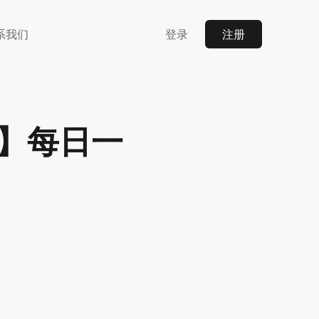
系我们
登录
注册
报】每日一