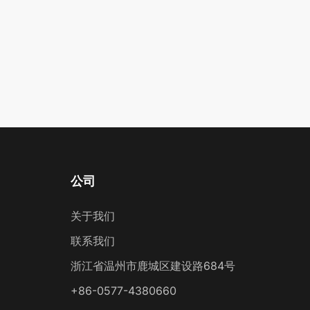
公司
关于我们
联系我们
浙江省温州市鹿城区建设路684号
+86-0577-4380660