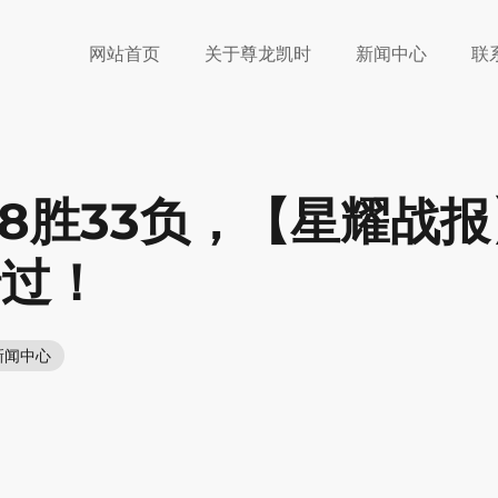
网站首页
关于尊龙凯时
新闻中心
联
58胜33负，【星耀战
错过！
新闻中心