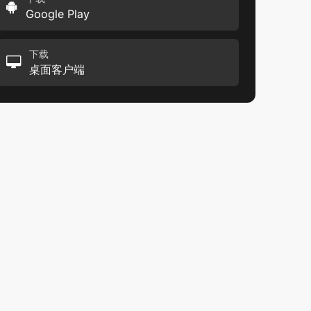
Google Play
下载
桌面客户端