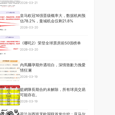
2026-03-21
皇马欧冠16强晋级概率大，数据机构预
估78.2%，曼城机会仅剩21.8%
2026-03-20
《哪吒2》荣登全球票房前50强榜单
2026-03-20
內馬爾孕期外遇坦白，深情致歉力挽愛
情狂澜
2026-03-19
籃網隊長期合約未解除，所有球員交易
可能存在。
2026-03-19
荷兰与西班牙欧国联首发出炉：亚马尔