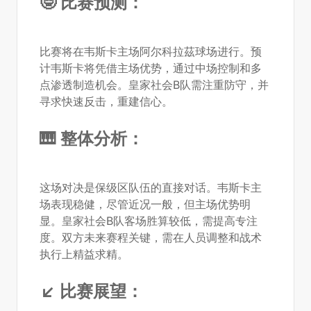
🤓 比赛预测：
比赛将在韦斯卡主场阿尔科拉茲球场进行。预
计韦斯卡将凭借主场优势，通过中场控制和多
点渗透制造机会。皇家社会B队需注重防守，并
寻求快速反击，重建信心。
🎹 整体分析：
这场对决是保级区队伍的直接对话。韦斯卡主
场表现稳健，尽管近况一般，但主场优势明
显。皇家社会B队客场胜算较低，需提高专注
度。双方未来赛程关键，需在人员调整和战术
执行上精益求精。
↙️ 比赛展望：