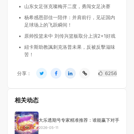
山东女足张克璨梅开二度，勇闯女足决赛
杨希感恩邵佳一陪伴：并肩前行，见证国内
足球场上的飞跃瞬间！
原帅投篮未中 刘传兴篮板取分上演2+1好戏
紐卡斯助教諷刺克洛普未果，反被反擊滋味
苦！
分享：
6256
相关动态
大乐透期号专家精准推荐：谁能赢下对手
2026-05-11