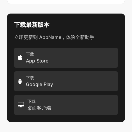
下载最新版本
立即更新到 AppName，体验全新助手
下载
App Store
下载
Google Play
下载
桌面客户端