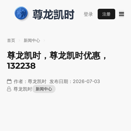
登录
注册
首页
新闻中心
尊龙凯时，尊龙凯时优惠，
132238
作者：尊龙凯时 发布日期：2026-07-03
尊龙凯时
新闻中心