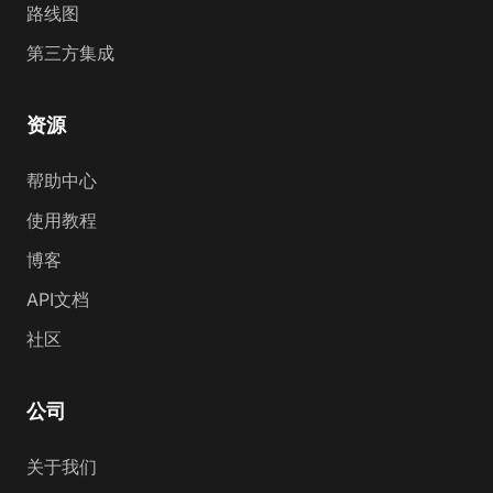
路线图
第三方集成
资源
帮助中心
使用教程
博客
API文档
社区
公司
关于我们