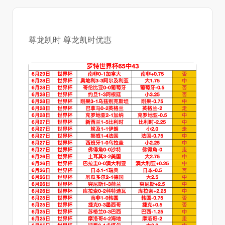
尊龙凯时
尊龙凯时优惠