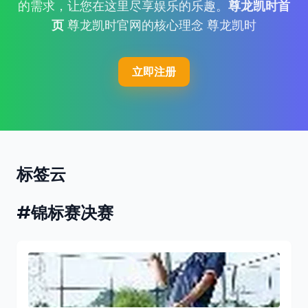
的需求，让您在这里尽享娱乐的乐趣。
尊龙凯时首
页
尊龙凯时官网的核心理念 尊龙凯时
立即注册
标签云
#锦标赛决赛