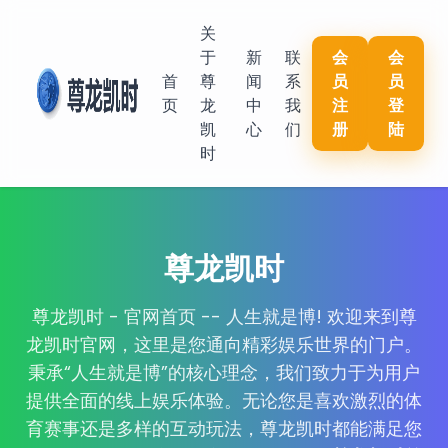
关
于
新
联
会
会
首
尊
闻
系
员
员
页
龙
中
我
注
登
凯
心
们
册
陆
时
尊龙凯时
尊龙凯时 - 官网首页 -- 人生就是博! 欢迎来到尊
龙凯时官网，这里是您通向精彩娱乐世界的门户。
秉承“人生就是博”的核心理念，我们致力于为用户
提供全面的线上娱乐体验。无论您是喜欢激烈的体
育赛事还是多样的互动玩法，尊龙凯时都能满足您