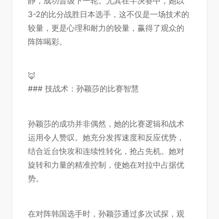
静，成功晋级下一轮。尤其在半决赛中，她以
3-2的比分战胜日本选手，这不仅是一场技术的
较量，更是心理和耐力的较量，赢得了观众的
阵阵喝彩。
🦊
### 技战术：孙颖莎的比赛智慧
孙颖莎的成功并非偶然，她的比赛逻辑和战术
运用令人赞叹。她充分发挥速度和反应优势，
结合近台快攻和连续性转化，抢占先机。她对
旋转和力量的精准控制，使她在对拉中占据优
势。
在对阵韩国选手时，孙颖莎通过多次试探，观