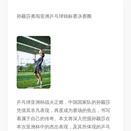
孙颖莎勇闯亚洲乒乓球锦标赛决赛圈
乒乓球亚洲杯战火正燃，中国国家队的孙颖莎
凭借其非凡表现，再度成为赛场的焦点，书写
着属于自己的传奇。本文将深入挖掘孙颖莎在
本次亚洲杯中的杰出表现，及其所体现的乒乓