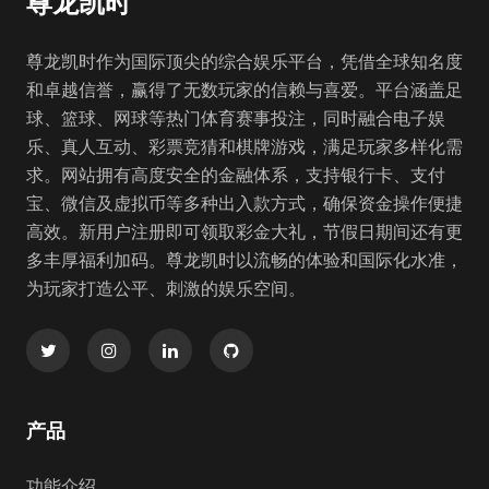
尊龙凯时
尊龙凯时作为国际顶尖的综合娱乐平台，凭借全球知名度
和卓越信誉，赢得了无数玩家的信赖与喜爱。平台涵盖足
球、篮球、网球等热门体育赛事投注，同时融合电子娱
乐、真人互动、彩票竞猜和棋牌游戏，满足玩家多样化需
求。网站拥有高度安全的金融体系，支持银行卡、支付
宝、微信及虚拟币等多种出入款方式，确保资金操作便捷
高效。新用户注册即可领取彩金大礼，节假日期间还有更
多丰厚福利加码。尊龙凯时以流畅的体验和国际化水准，
为玩家打造公平、刺激的娱乐空间。
产品
功能介绍