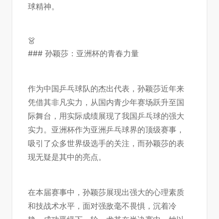
球精神。
👗
### 孙颖莎：亚洲杯的青春力量
作为中国乒乓球队的杰出代表，孙颖莎近年来
凭借其非凡实力，从国内青少年赛场跃升至国
际舞台，用实际成绩展现了我国乒乓球的强大
实力。亚洲杯作为亚洲乒乓球界的顶级赛事，
吸引了众多世界级选手的关注，而孙颖莎的表
现无疑是其中的亮点。
在本届赛事中，孙颖莎展现出强大的心理素质
和技战术水平，面对强敌毫不畏惧，沉着冷