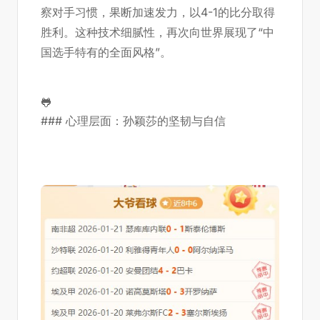
察对手习惯，果断加速发力，以4-1的比分取得
胜利。这种技术细腻性，再次向世界展现了“中
国选手特有的全面风格”。
🐸
### 心理层面：孙颖莎的坚韧与自信