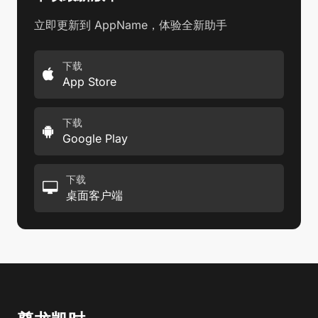
立即更新到 AppName，体验全新助手
下载
App Store
下载
Google Play
下载
桌面客户端