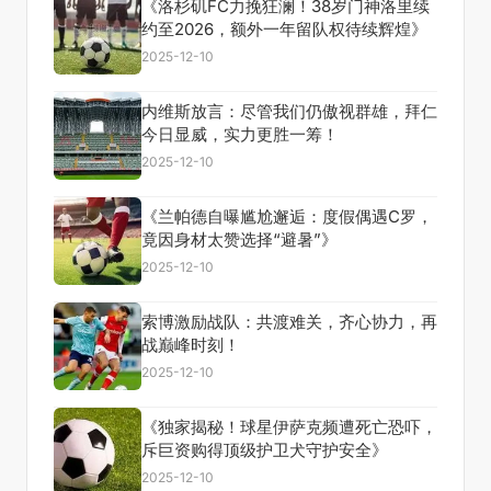
《洛杉矶FC力挽狂澜！38岁门神洛里续
约至2026，额外一年留队权待续辉煌》
2025-12-10
内维斯放言：尽管我们仍傲视群雄，拜仁
今日显威，实力更胜一筹！
2025-12-10
《兰帕德自曝尴尬邂逅：度假偶遇C罗，
竟因身材太赞选择“避暑”》
2025-12-10
索博激励战队：共渡难关，齐心协力，再
战巅峰时刻！
2025-12-10
《独家揭秘！球星伊萨克频遭死亡恐吓，
斥巨资购得顶级护卫犬守护安全》
2025-12-10