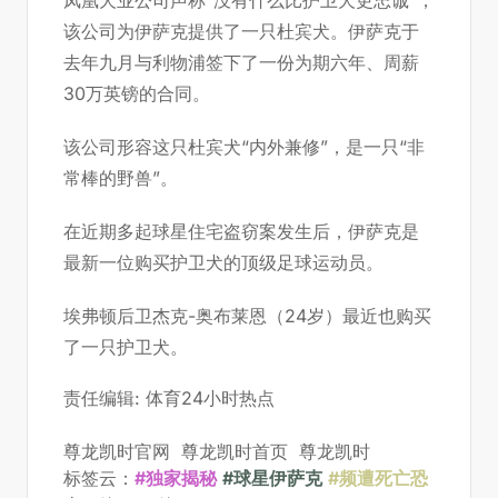
凤凰犬业公司声称“没有什么比护卫犬更忠诚”，
该公司为伊萨克提供了一只杜宾犬。伊萨克于
去年九月与利物浦签下了一份为期六年、周薪
30万英镑的合同。
该公司形容这只杜宾犬“内外兼修”，是一只“非
常棒的野兽”。
在近期多起球星住宅盗窃案发生后，伊萨克是
最新一位购买护卫犬的顶级足球运动员。
埃弗顿后卫杰克-奥布莱恩（24岁）最近也购买
了一只护卫犬。
责任编辑: 体育24小时热点
尊龙凯时官网
尊龙凯时首页
尊龙凯时
标签云：
#独家揭秘
#球星伊萨克
#频遭死亡恐