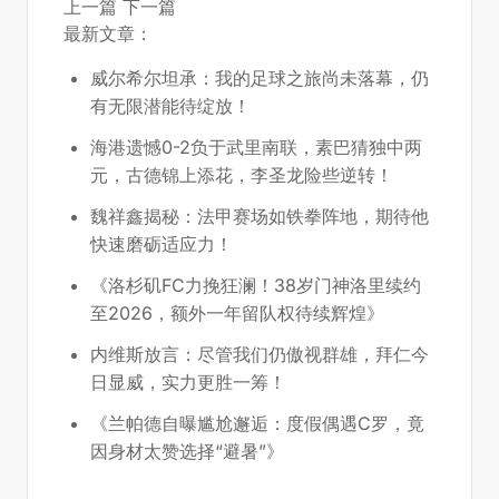
上一篇
下一篇
最新文章：
威尔希尔坦承：我的足球之旅尚未落幕，仍
有无限潜能待绽放！
海港遗憾0-2负于武里南联，素巴猜独中两
元，古德锦上添花，李圣龙险些逆转！
魏祥鑫揭秘：法甲赛场如铁拳阵地，期待他
快速磨砺适应力！
《洛杉矶FC力挽狂澜！38岁门神洛里续约
至2026，额外一年留队权待续辉煌》
内维斯放言：尽管我们仍傲视群雄，拜仁今
日显威，实力更胜一筹！
《兰帕德自曝尴尬邂逅：度假偶遇C罗，竟
因身材太赞选择“避暑”》