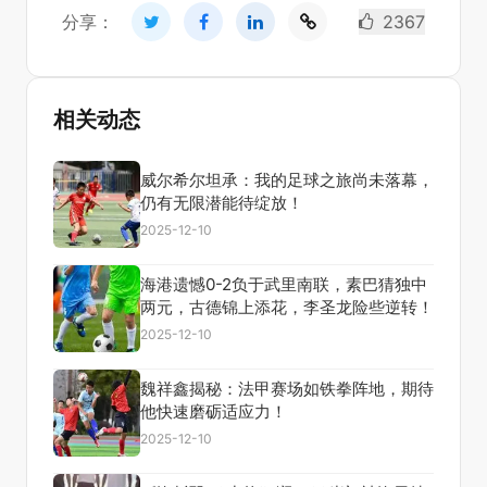
分享：
2367
相关动态
威尔希尔坦承：我的足球之旅尚未落幕，
仍有无限潜能待绽放！
2025-12-10
海港遗憾0-2负于武里南联，素巴猜独中
两元，古德锦上添花，李圣龙险些逆转！
2025-12-10
魏祥鑫揭秘：法甲赛场如铁拳阵地，期待
他快速磨砺适应力！
2025-12-10