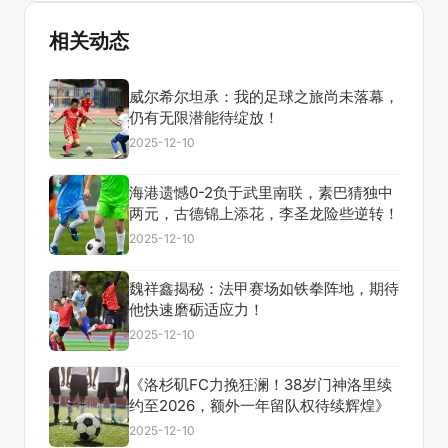
相关动态
威尔希尔坦承：我的足球之旅尚未落幕，
仍有无限潜能待绽放！
2025-12-10
海港遗憾0-2负于武里南联，素巴猜独中
两元，古德锦上添花，李圣龙险些逆转！
2025-12-10
魏祥鑫揭秘：法甲赛场如铁拳阵地，期待
他快速磨砺适应力！
2025-12-10
《洛杉矶FC力挽狂澜！38岁门神洛里续
约至2026，额外一年留队权待续辉煌》
2025-12-10