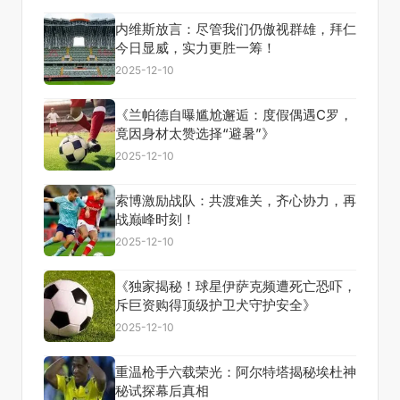
内维斯放言：尽管我们仍傲视群雄，拜仁
今日显威，实力更胜一筹！
2025-12-10
《兰帕德自曝尴尬邂逅：度假偶遇C罗，
竟因身材太赞选择“避暑”》
2025-12-10
索博激励战队：共渡难关，齐心协力，再
战巅峰时刻！
2025-12-10
《独家揭秘！球星伊萨克频遭死亡恐吓，
斥巨资购得顶级护卫犬守护安全》
2025-12-10
重温枪手六载荣光：阿尔特塔揭秘埃杜神
秘试探幕后真相