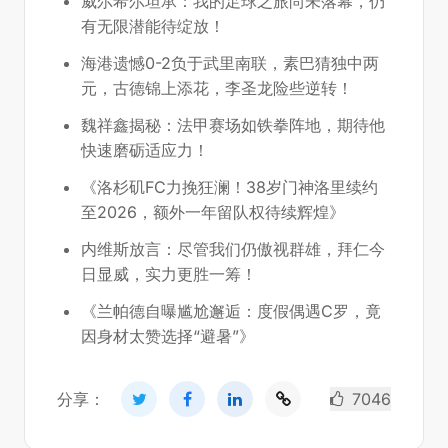
威尔希尔坦承：我的足球之旅尚未落幕，仍
有无限潜能待绽放！
海港遗憾0-2负于武里南联，素巴猜独中两
元，古德锦上添花，李圣龙险些逆转！
魏祥鑫揭秘：法甲赛场如铁拳阵地，期待他
快速磨砺适应力！
《洛杉矶FC力挽狂澜！38岁门神洛里续约
至2026，额外一年留队权待续辉煌》
内维斯放言：尽管我们仍傲视群雄，拜仁今
日显威，实力更胜一筹！
《兰帕德自曝尴尬邂逅：度假偶遇C罗，竟
因身材太赞选择“避暑”》
分享：
7046