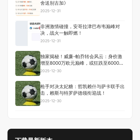
舍送别古加》
2025-12-31
非洲激情碰撞，安哥拉津巴布韦巅峰对
决，战火一触即燃！
2025-12-31
独家揭秘！威廉-帕乔转会风云：身价激
增至8000万欧元巅峰，或狂跌至6000万
欧元低谷，悬念重重！
2025-12-30
枪手对决太妃糖：哲凯赖什与萨卡联手出
击，赖斯与特罗萨德领衔迎战！
2025-12-30