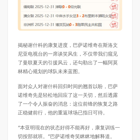
揭秘谢什科的康复进度，巴萨诺维奇在斯洛文
尼亚电视台的一席谈笑风生，不仅带我们窥见
了曼联夏天的引援风云，还勾勒出了一幅阿莫
林精心规划的球队未来蓝图。
面对众人对谢什科回归时间的翘首以盼，巴萨
诺维奇先是轻松地回应了这一关切，然后透露
了一个令人振奋的消息：这位前锋的恢复之路
正稳健前行，他的重返球场已指日可待。
“本亚明现在的状态好得不能再好，康复训练一
切按部就班。”巴萨诺维奇笑眯眯地解释道。