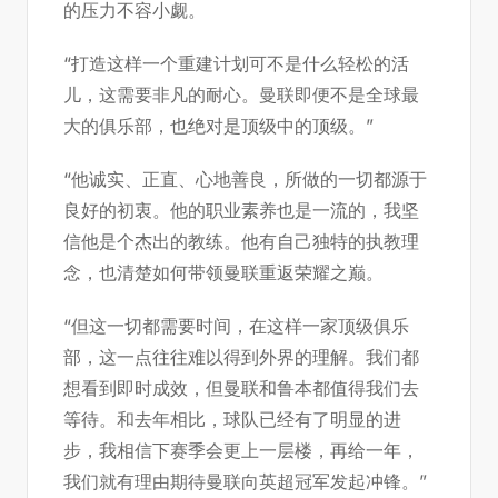
的压力不容小觑。
“打造这样一个重建计划可不是什么轻松的活
儿，这需要非凡的耐心。曼联即便不是全球最
大的俱乐部，也绝对是顶级中的顶级。”
“他诚实、正直、心地善良，所做的一切都源于
良好的初衷。他的职业素养也是一流的，我坚
信他是个杰出的教练。他有自己独特的执教理
念，也清楚如何带领曼联重返荣耀之巅。
“但这一切都需要时间，在这样一家顶级俱乐
部，这一点往往难以得到外界的理解。我们都
想看到即时成效，但曼联和鲁本都值得我们去
等待。和去年相比，球队已经有了明显的进
步，我相信下赛季会更上一层楼，再给一年，
我们就有理由期待曼联向英超冠军发起冲锋。”