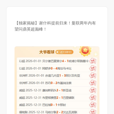
【独家揭秘】谢什科提前归来！曼联两年内有
望问鼎英超巅峰！