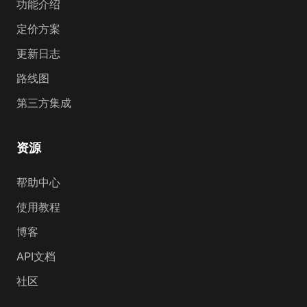
功能介绍
定价方案
更新日志
路线图
第三方集成
资源
帮助中心
使用教程
博客
API文档
社区