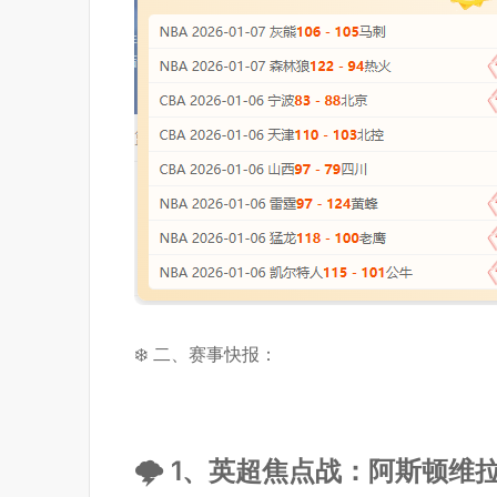
❄️ 二、赛事快报：
🌩️ 1、英超焦点战：阿斯顿维