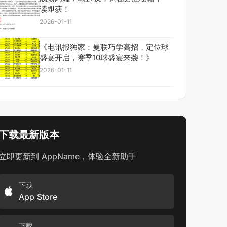
读即获！
2026-01-11
《电讯报独家：曼联巧学高招，定位球
盛宴开启，赛季10球盛宴来袭！》
2026-01-11
下载最新版本
立即更新到 AppName，体验全新助手
下载
App Store
下载