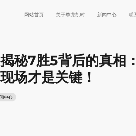
网站首页
关于尊龙凯时
新闻中心
联
揭秘7胜5背后的真相
，现场才是关键！
闻中心