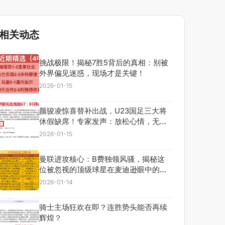
相关动态
挑战极限！揭秘7胜5背后的真相：别被
外界偏见迷惑，现场才是关键！
2026-01-15
颜骏凌惊喜替补出战，U23国足三大将
休假缺席！专家发声：放松心情，无需
过度解读
2026-01-15
曼联进攻核心：B费独领风骚，揭秘这
位被忽视的顶级球星在麦迪逊眼中的光
芒
2026-01-14
骑士主场狂欢在即？连胜势头能否再续
辉煌？