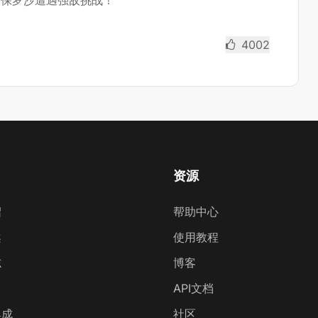
，保罗沙遭遇强敌挑战！
4002
资源
绍
帮助中心
案
使用教程
志
博客
API文档
集成
社区