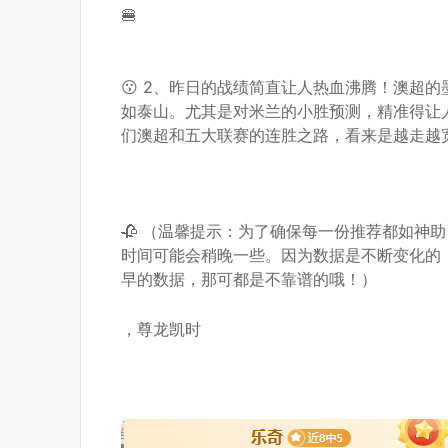
🍔
😗 2、昨日的战绩简直让人热血沸腾！澳超
如泰山。尤其是对米兰的小胜预测，精准得让
们澳超和五大联赛的连胜之路，看来是越走越
🥀 （温馨提示：为了确保每一份推荐都如神
时间可能会稍晚一些。因为数据是不断变化的
早的数据，那可都是不靠谱的哦！）
，
尊龙凯时