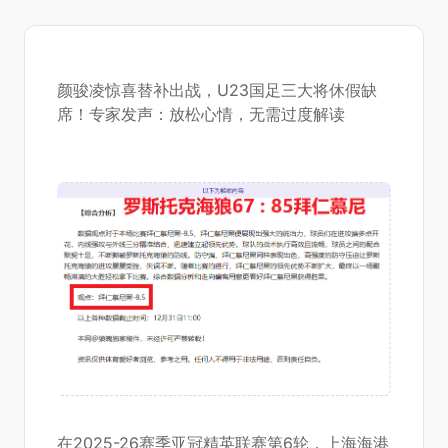
颜骏凌惊喜替补出战，U23国足三大将休假缺
席！专家发声：放松心情，无需过度解读
在2025-26赛季亚冠精英联赛第6轮，上海海港