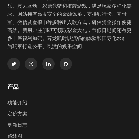
乐、真人互动、彩票竞猜和棋牌游戏，满足玩家多样化需
求。网站拥有高度安全的金融体系，支持银行卡、支付
宝、微信及虚拟币等多种出入款方式，确保资金操作便捷
高效。新用户注册即可领取彩金大礼，节假日期间还有更
多丰厚福利加码。尊龙凯时以流畅的体验和国际化水准，
为玩家打造公平、刺激的娱乐空间。
产品
功能介绍
定价方案
更新日志
路线图