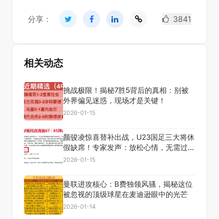
分享：
3841
相关动态
挑战极限！揭秘7胜5背后的真相：别被
外界偏见迷惑，现场才是关键！
2026-01-15
颜骏凌惊喜替补出战，U23国足三大将休
假缺席！专家发声：放松心情，无需过度
解读
2026-01-15
曼联进攻核心：B费独领风骚，揭秘这位
被忽视的顶级球星在麦迪逊眼中的光芒
2026-01-14