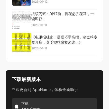
2026-01-12
战绩闪耀：9胜7负，揭秘必胜秘籍，一
读即获！
2026-01-11
《电讯报独家：曼联巧学高招，定位球盛
宴开启，赛季10球盛宴来袭！》
2026-01-11
下载最新版本
立即更新到 AppName，体验全新助手
下载
App Store