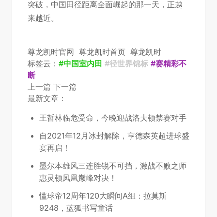
突破，中国田径距离全面崛起的那一天，正越
来越近。
尊龙凯时官网
尊龙凯时首页
尊龙凯时
标签云：
#中国室内田
#径世界锦标
#赛精彩不
断
上一篇
下一篇
最新文章：
王哲林临危受命，今晚迎战洛夫顿禁赛对手
自2021年12月冰封解除，亨德森英超进球盛
宴再启！
墨尔本雄风三连胜锐不可挡，激战不败之师
惠灵顿凤凰巅峰对决！
懂球帝12周年120大瞬间A组：拉莫斯
9248，蓝狐书写童话