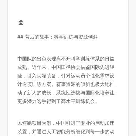
⏫
## 背后的故事：科学训练与资源倾斜
中国队的出色表现离不开科学训练体系的日益
成熟。近年来，中国田径协会借鉴国际先进经
验，引入尖端装备，针对运动员个性化需求设
计专项训练方案。赛事资源的倾斜也极大地推
动了新人的成长，系统性选拔与国际化培养让
更多潜力选手得到了高水平训练机会。
以短跑项目为例，中国引进了专业的启动加速
装置，并通过人工智能分析细化到每一步的动