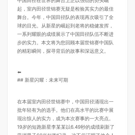
中国田径在世界的舞台上正以强劲的势头崛
起，室内田径世锦赛无疑是检验其实力的最佳
舞台。今年，中国田径队的表现再次吸引了全
球的目光。从新星的崛起到老将的稳健发挥，
一系列耀眼的成绩展示了中国田径队伍不断进
步的实力。本文将为您回顾本届世锦赛中国队
的精彩瞬间，探寻背后的故事和深远意义。
⬅️
## 新星闪耀：未来可期
在本届室内田径世锦赛中，中国田径涌现出一
批年轻有为的选手。他们在高水平的比赛中展
现出惊人的实力，成为本次赛事的一大亮点。
19岁的短跑新星李某某以6.49秒的成绩刷新了