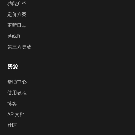
功能介绍
定价方案
更新日志
路线图
第三方集成
资源
帮助中心
使用教程
博客
API文档
社区