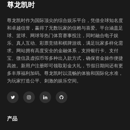
尊龙凯时
尊龙凯时作为国际顶尖的综合娱乐平台，凭借全球知名度
和卓越信誉，赢得了无数玩家的信赖与喜爱。平台涵盖足
球、篮球、网球等热门体育赛事投注，同时融合电子娱
乐、真人互动、彩票竞猜和棋牌游戏，满足玩家多样化需
求。网站拥有高度安全的金融体系，支持银行卡、支付
宝、微信及虚拟币等多种出入款方式，确保资金操作便捷
高效。新用户注册即可领取彩金大礼，节假日期间还有更
多丰厚福利加码。尊龙凯时以流畅的体验和国际化水准，
为玩家打造公平、刺激的娱乐空间。
产品