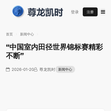
登录
注册
首页
新闻中心
“中国室内田径世界锦标赛精彩
不断”
2026-01-20
尊龙凯时
新闻中心