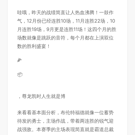
哇哦，昨天的战绩简直让人热血沸腾！一鼓作
气，12月份已经连胜10场，11月连胜22场，10
月连胜19场，9月更是连胜11场！这四个月的胜
场数就像是跳跃的音符，每个月都在上演双位
数的胜利盛宴！
🌽
📦
，
尊龙凯时人生就是博
来看看基本面分析，布伦特福德就像一位蓄势
待发的勇士，主场作战，带着两连胜的锐气迎
战强敌。本赛季的主场表现简直就是霸道总裁