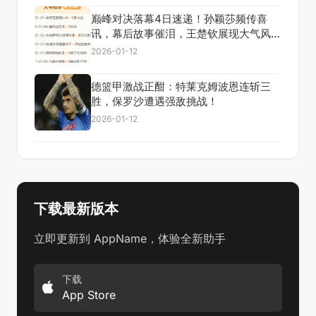
巅峰对决落幕4日速递！孙颖莎频传喜
讯，幕后故事催泪，王楚钦展现大气风
范！
2026-01-12
德篮甲激战正酣：特莱克姆波恩连斩三
胜，保罗沙遭遇强敌挑战！
2026-01-12
下载最新版本
立即更新到 AppName，体验全新助手
下载
App Store