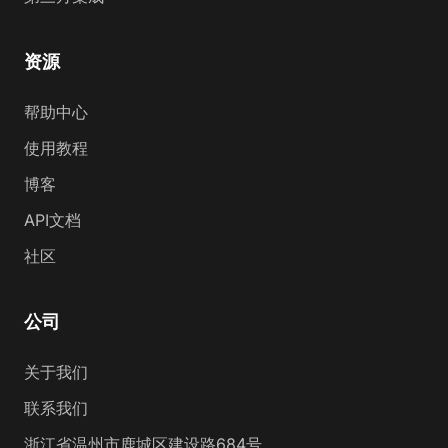
资源
帮助中心
使用教程
博客
API文档
社区
公司
关于我们
联系我们
浙江省温州市鹿城区建设路684号