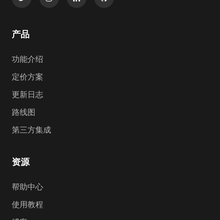
产品
功能介绍
定价方案
更新日志
路线图
第三方集成
资源
帮助中心
使用教程