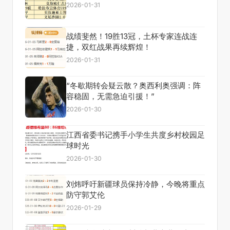
2026-01-31
战绩斐然！19胜13冠，土杯专家连战连
捷，双红战果再续辉煌！
2026-01-31
“冬歇期转会疑云散？奥西利奥强调：阵
容稳固，无需急迫引援！”
2026-01-30
江西省委书记携手小学生共度乡村校园足
球时光
2026-01-30
刘炜呼吁新疆球员保持冷静，今晚将重点
防守郭艾伦
2026-01-29