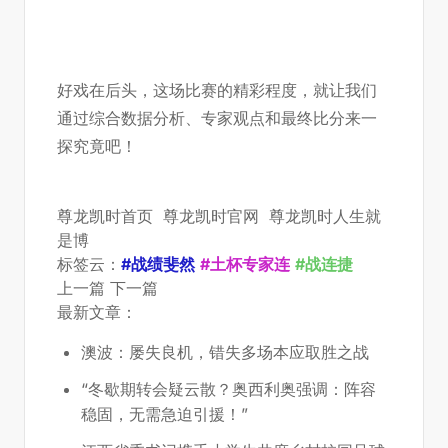
好戏在后头，这场比赛的精彩程度，就让我们
通过综合数据分析、专家观点和最终比分来一
探究竟吧！
尊龙凯时首页
尊龙凯时官网
尊龙凯时人生就
是博
标签云：
#战绩斐然
#土杯专家连
#战连捷
上一篇
下一篇
最新文章：
澳波：屡失良机，错失多场本应取胜之战
“冬歇期转会疑云散？奥西利奥强调：阵容
稳固，无需急迫引援！”