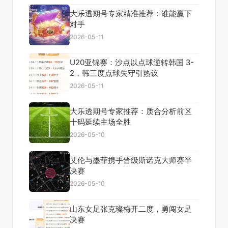
大乐透期号专家精准推荐：谁能赢下
对手
2026-05-11
U20亚锦赛：沙点以点球逆转韩国 3-
2，韩三度点球失守引热议
2026-05-11
大乐透期号专家推荐：质合分析前区
十码延续主场全胜
2026-05-10
艾伦与墨菲携手晋级斯诺克大师赛半
决赛
2026-05-10
山东女足张克璨梅开二度，勇闯女足
决赛