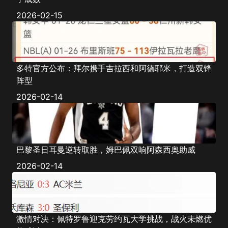
2026-02-15
多特官方公布：拜尔携手吉拉西和阿德耶米，打造双锋
阵型
2026-02-14
巴黎圣日耳曼逆转取胜，姆巴佩双响阿森西奥助威
2026-02-14
激情对决：佩特罗鲁迎克劳约瓦大学挑战，战火未燃优