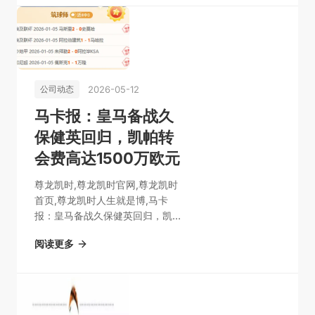
2026-05-12
公司动态
马卡报：皇马备战久
保健英回归，凯帕转
会费高达1500万欧元
尊龙凯时,尊龙凯时官网,尊龙凯时
首页,尊龙凯时人生就是博,马卡
报：皇马备战久保健英回归，凯帕
转会费高达1500万欧元
阅读更多