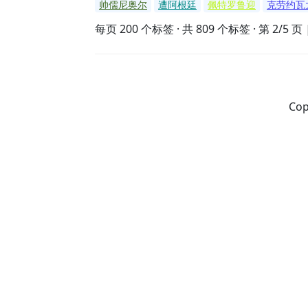
帅儒尼奥尔
遭阿根廷
佩特罗鲁迎
克劳约瓦
每页 200 个标签 · 共 809 个标签 · 第 2/5 页 
Cop