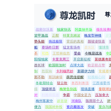
尊
战密尔沃基
独家快讯
阿森纳半场
领先埃弗
篮甲激战
正酣
特莱克姆波
晚发型神锋
岁
势头能
挑战极限
背后的真相
颜骏凌惊喜
船
赛场昨日辉
猛龙客场奇
袭东区
懂球帝
不
可挡
王哲林临危
受命
今晚迎战洛
中
阳报独家
卡里克周三
开启新征程
莫德裏奇
酋长球
欧国联加时
点球大战
欧足联点赞
制
胜双响
卡列穆恩妙
新疆伊力特
常规赛
那不勒
斯訓練場
薛思佳提醒
轻视核心问
冬歇期转会
疑云散
奥西利奥强
江西省委书
得
顶级球员
梅努告别战
现场直播
曼联球
对
利雅得双雄
争霸
中国女足力
压加拿大
梅州客家中
超首捷
河南队
陈雨菲个人
评
便力
我国对外投
资总额首次
突破
里尔与